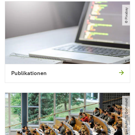
© Pixabay
Publikationen
© Jürgen Huhn​/​TU Dortmund