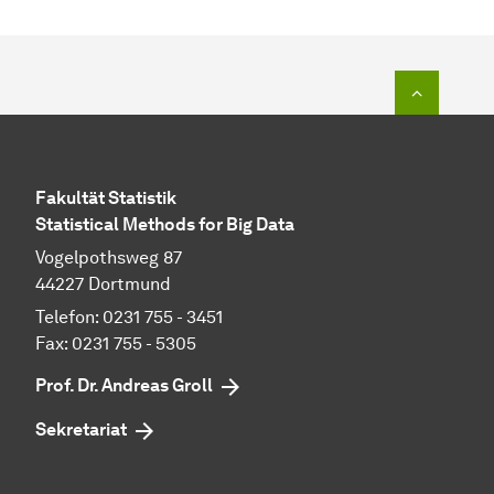
Zum Seit
Fakultät Statistik
Statistical Methods for Big Data
Vogelpothsweg 87
44227 Dortmund
Telefon: 0231 755 - 3451
Fax: 0231 755 - 5305
Prof. Dr. Andreas Groll
Sekretariat